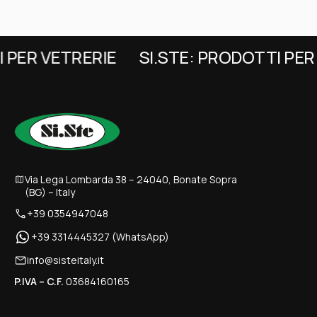
PER VETRERIE
SI.STE: PRODOTTI PER 
Via Lega Lombarda 38 – 24040, Bonate Sopra
(BG) – Italy
+39 0354947048
+39 3314445327 (WhatsApp)
info@sisteitaly.it
P.IVA – C.F.
03684160165