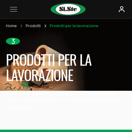
Home
Prodotti
Prodotti per la lavorazione
3
PRODOTTI PER LA
LAVORAZIONE
Tutto il necessario per il ciclo di trasformazione: dal
taglio ai prodotti abrasivi, fino ai sistemi professionali di
incollaggio UV.