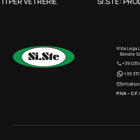
I PER VETRERIE
SI.STE: PROD
Via Lega
Bonate So
+39 035
+39 33
info@sist
P.IVA – C.F.