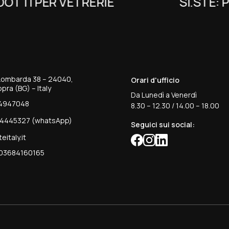
OTTI PER VETRERIE
SI.STE: P
 Lombarda 38 – 24040,
Orari d'ufficio
pra (BG) – Italy
Da Lunedì a Venerdì
4947048
8.30 – 12.30 / 14.00 – 18.00
14445327 (whatsApp)
Seguici sui social:
eitaly.it
03684160165